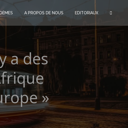
OÈMES
A PROPOS DE NOUS
EDITORIAUX
y a des
Afrique
urope »