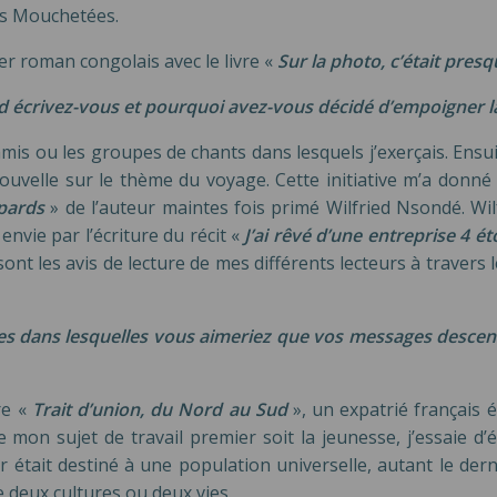
es Mouchetées.
ier roman congolais avec le livre «
Sur la photo, c’était presq
crivez-vous et pourquoi avez-vous décidé d’empoigner l
amis ou les groupes de chants dans lesquels j’exerçais. Ensui
velle sur le thème du voyage. Cette initiative m’a donné l’
pards
» de l’auteur maintes fois primé Wilfried Nsondé. Wi
 envie par l’écriture du récit «
J’ai rêvé d’une entreprise 4 é
 sont les avis de lecture de mes différents lecteurs à traver
lles dans lesquelles vous aimeriez que vos messages desce
re «
Trait d’union, du Nord au Sud
», un expatrié français é
mon sujet de travail premier soit la jeunesse, j’essaie d’
er était destiné à une population universelle, autant le d
e deux cultures ou deux vies.