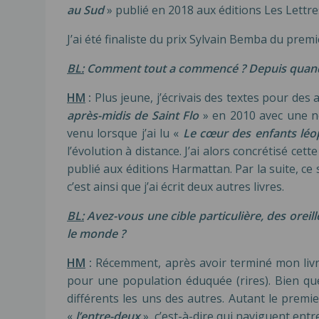
au Sud
» publié en 2018 aux éditions Les Lettr
J’ai été finaliste du prix Sylvain Bemba du prem
BL:
Comment tout a commencé ? Depuis quand é
HM
:
Plus jeune, j’écrivais des textes pour des 
après-midis de Saint Flo
» en 2010 avec une nou
venu lorsque j’ai lu «
Le cœur des enfants léo
l’évolution à distance. J’ai alors concrétisé cette
publié aux éditions Harmattan. Par la suite, ce
c’est ainsi que j’ai écrit deux autres livres.
BL:
Avez-vous une cible particulière, des orei
le monde ?
HM
:
Récemment, après avoir terminé mon liv
pour une population éduquée (rires). Bien que 
différents les uns des autres. Autant le premi
«
l’entre-deux
», c’est-à-dire qui naviguent entr