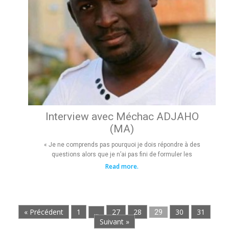
Interview avec Méchac ADJAHO
(MA)
« Je ne comprends pas pourquoi je dois répondre à des
questions alors que je n’ai pas fini de formuler les
Read more.
« Précédent
1
27
28
30
31
…
29
Suivant »