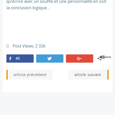
qu’écrire avec un souffle et une personnalité en soit
la conclusion logique…
Post Views:
2 326
45
PARTAGES
45
Partagez
Tweetez
+1
Navigation
Navigation
article suivant
article précédent
de
de
l’article
l’article