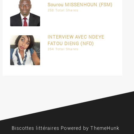
Sourou MISSENHOUN (FSM)
258 Total Shares
INTERVIEW AVEC NDEYE
FATOU DIENG (NFD)
254 Total Shares
Biscottes littéraires
Powered by ThemeHunk