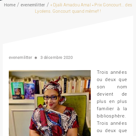
Home
evenemlitter
« Djaïli Amadou Amal » Prix Goncourt… des
Lycéens. Goncourt quand même!! !
evenemlitter
3 décembre 2020
Trois années
ou deux que
son nom
devient de
plus en plus
familier à la
bibliosphère.
Trois années
ou deux que