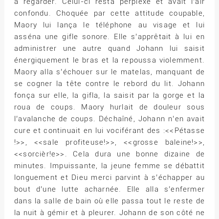
à regarder. Celui-ci resta perplexe et avait l’air
confondu. Choquée par cette attitude coupable,
Maory lui lança le téléphone au visage et lui
asséna une gifle sonore. Elle s’apprêtait à lui en
administrer une autre quand Johann lui saisit
énergiquement le bras et la repoussa violemment.
Maory alla s’échouer sur le matelas, manquant de
se cogner la tête contre le rebord du lit. Johann
fonça sur elle, la gifla, la saisit par la gorge et la
roua de coups. Maory hurlait de douleur sous
l’avalanche de coups. Déchaîné, Johann n’en avait
cure et continuait en lui vociférant des :<<Pétasse
!>>, <<sale profiteuse!>>, <<grosse baleine!>>,
<<sorcièr!e>>. Cela dura une bonne dizaine de
minutes. Impuissante, la jeune femme se débattit
longuement et Dieu merci parvint à s’échapper au
bout d’une lutte acharnée. Elle alla s’enfermer
dans la salle de bain où elle passa tout le reste de
la nuit à gémir et à pleurer. Johann de son côté ne