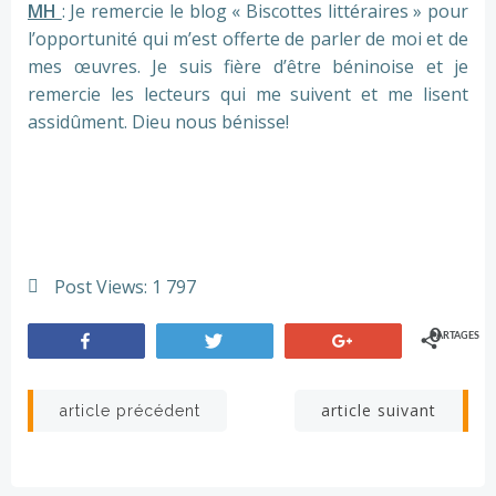
MH
: Je remercie le blog « Biscottes littéraires » pour
l’opportunité qui m’est offerte de parler de moi et de
mes œuvres. Je suis fière d’être béninoise et je
remercie les lecteurs qui me suivent et me lisent
assidûment. Dieu nous bénisse!
Post Views:
1 797
0
PARTAGES
Partagez
Tweetez
+1
Navigation
Navigation
article suivant
article précédent
de
de