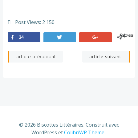
Post Views:
2 150
34
PARTAGES
34
Partagez
Tweetez
+1
Navigation
Navigation
article suivant
article précédent
de
de
l’article
l’article
© 2026 Biscottes Littéraires. Construit avec
WordPress et
ColibriWP Theme
.