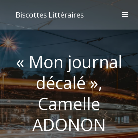
Aller
au
Biscottes Littéraires
contenu
« Mon journal
décalé »,
Camelle
ADONON