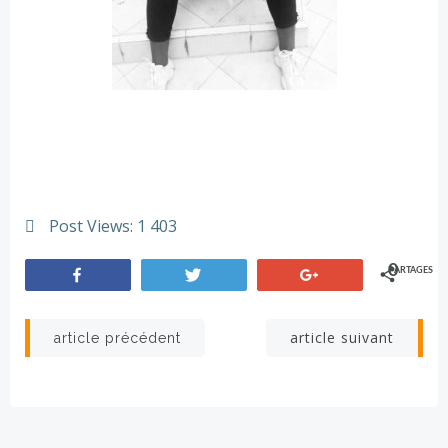
Post Views:
1 403
0
PARTAGES
Partagez
Tweetez
+1
Navigation
Navigation
article suivant
article précédent
de
de
l’article
l’article