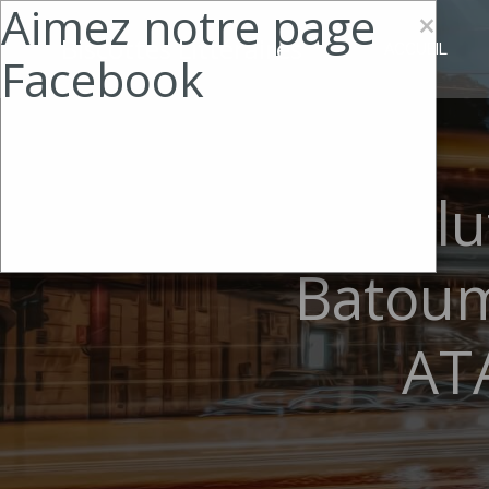
Aimez notre page
×
Biscottes Littéraires
ACCUEIL
Facebook
Révolu
Batoum
AT