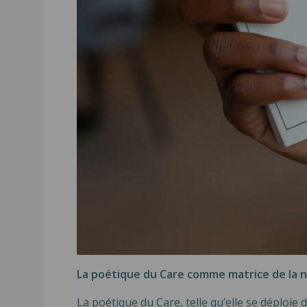
La poétique du Care comme matrice de la n
La poétique du Care, telle qu’elle se déploie