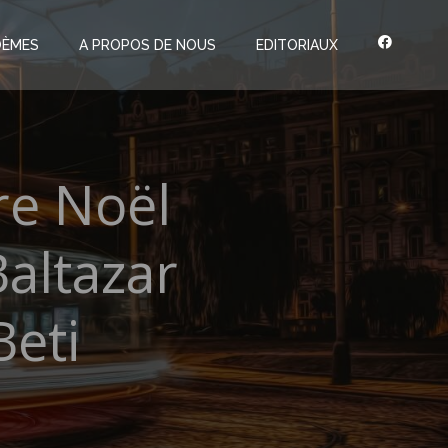
OÈMES
A PROPOS DE NOUS
EDITORIAUX
re Noël
altazar
eti