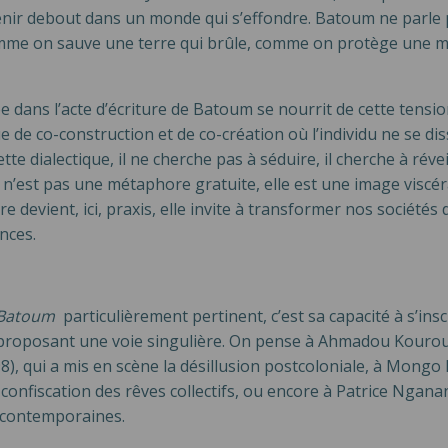
tenir debout dans un monde qui s’effondre. Batoum ne parl
comme on sauve une terre qui brûle, comme on protège une
 dans l’acte d’écriture de Batoum se nourrit de cette tension
de co-construction et de co-création où l’individu ne se dis
te dialectique, il ne cherche pas à séduire, il cherche à rév
n’est pas une métaphore gratuite, elle est une image viscéra
 devient, ici, praxis, elle invite à transformer nos sociétés 
nces.
l Batoum
particulièrement pertinent, c’est sa capacité à s’i
en proposant une voie singulière. On pense à Ahmadou Kouro
8), qui a mis en scène la désillusion postcoloniale, à Mongo
 confiscation des rêves collectifs, ou encore à Patrice Ngan
es contemporaines.