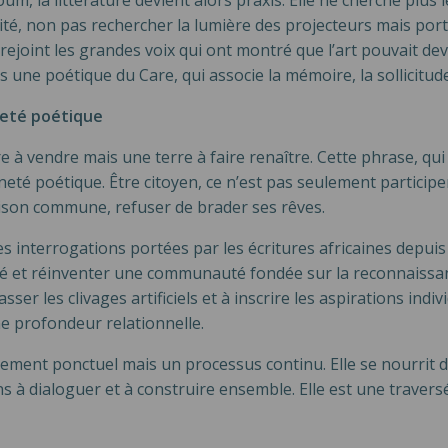
m, la littérature devient alors praxis. Elle ne cherche plus l
ilité, non pas rechercher la lumière des projecteurs mais po
rejoint les grandes voix qui ont montré que l’art pouvait dev
ns une poétique du Care, qui associe la mémoire, la sollicitude
nneté poétique
e à vendre mais une terre à faire renaître. Cette phrase, 
eté poétique. Être citoyen, ce n’est pas seulement participer 
ison commune, refuser de brader ses rêves.
es interrogations portées par les écritures africaines depui
ité et réinventer une communauté fondée sur la reconnaissan
r les clivages artificiels et à inscrire les aspirations indiv
une profondeur relationnelle.
ement ponctuel mais un processus continu. Elle se nourrit de
yens à dialoguer et à construire ensemble. Elle est une trave