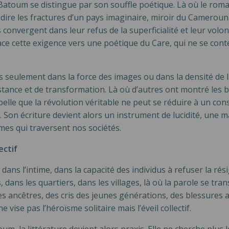
de Batoum se distingue par son souffle poétique. Là où le r
r dire les fractures d’un pays imaginaire, miroir du Camerou
s convergent dans leur refus de la superficialité et leur vo
ce cette exigence vers une poétique du Care, qui ne se con
pas seulement dans la force des images ou dans la densité de
stance et de transformation. Là où d’autres ont montré les b
elle que la révolution véritable ne peut se réduire à un const
 Son écriture devient alors un instrument de lucidité, une m
es qui traversent nos sociétés.
ectif
dans l’intime, dans la capacité des individus à refuser la rés
s, dans les quartiers, dans les villages, là où la parole se tr
s ancêtres, des cris des jeunes générations, des blessures a
ne vise pas l’héroïsme solitaire mais l’éveil collectif.