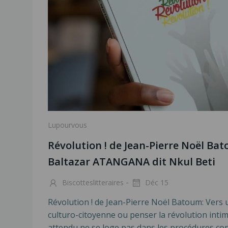
Lupourvous
Révolution ! de Jean-Pierre Noël Bat
Baltazar ATANGANA dit Nkul Beti
-
Biscotteslitteraires
Déc 15
Révolution ! de Jean-Pierre Noël Batoum: Vers 
culturo-citoyenne ou penser la révolution intim
attendu ne se loge pas dans les procédures c