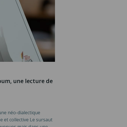
oum, une lecture de
une néo-dialectique
e et collective Le sursaut
onvenues mais dans une