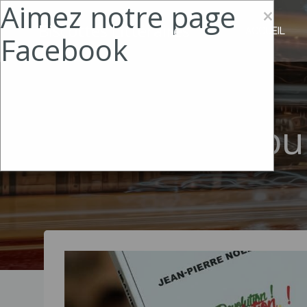
Aimez notre page
Aller
×
au
Biscottes Littéraires
ACCUEIL
Facebook
contenu
Jou