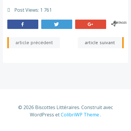
Post Views:
1 761
0
PARTAGES
Partagez
Tweetez
+1
Navigation
Navigation
article suivant
article précédent
de
de
l’article
l’article
© 2026 Biscottes Littéraires. Construit avec
WordPress et
ColibriWP Theme
.