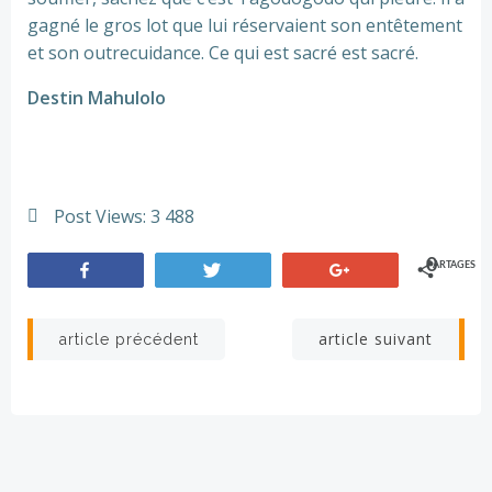
gagné le gros lot que lui réservaient son entêtement
et son outrecuidance. Ce qui est sacré est sacré.
Destin Mahulolo
Post Views:
3 488
0
PARTAGES
Partagez
Tweetez
+1
Navigation
Navigation
article suivant
article précédent
de
de
l’article
l’article