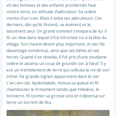
vit des femmes et des enfants prosternés face
contre terre, en attitude d’adoration. Sa colère
monta d’un cran. Mais il imita ces adorateurs. Ces
derniers, dès qu’ils finirent, se levèrent et le
laissèrent seul. Un grand sommeil s’empara de lui. Il
fit un rêve dans lequel il fut intronisé roi à la tête du
village. Son harem devint plus important, et ses fils
davantage nombreux, ainsi que ses bêtes et ses
terres. Quand il se réveilla, il fut pris d’une soudaine
colère et asséna un coup de gourdin sec à l’œuf. Il y
eut un tremblement de terre qui culbuta le roi de son
trône. De grands signes apparurent dans le ciel.
L’arc-en-ciel, Ayidohwèdo, remua sa queue et fit
chambouler le firmament tandis que Hèbièso, le
tonnerre, fit tonner sa grosse voix et il déversa sur
terre un torrent de feu.