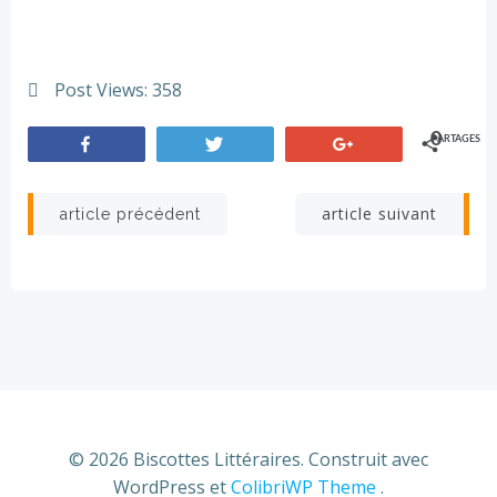
Post Views:
358
0
PARTAGES
Partagez
Tweetez
+1
Navigation
Navigation
article suivant
article précédent
de
de
l’article
l’article
© 2026 Biscottes Littéraires. Construit avec
WordPress et
ColibriWP Theme
.