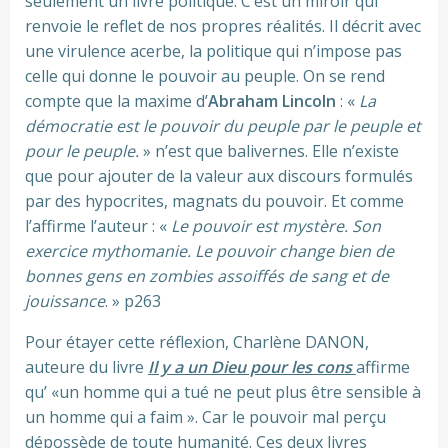
seulement un livre politique. C’est un miroir qui
renvoie le reflet de nos propres réalités. Il décrit avec
une virulence acerbe, la politique qui n’impose pas
celle qui donne le pouvoir au peuple. On se rend
compte que la maxime d’
Abraham Lincoln
: «
La
démocratie est le pouvoir du peuple par le peuple et
pour le peuple.
» n’est que balivernes. Elle n’existe
que pour ajouter de la valeur aux discours formulés
par des hypocrites, magnats du pouvoir. Et comme
l’affirme l’auteur : «
Le pouvoir est mystère. Son
exercice mythomanie. Le pouvoir change bien de
bonnes gens en zombies assoiffés de sang et de
jouissance
. » p263
Pour étayer cette réflexion, Charlène DANON,
auteure du livre
Il y a un Dieu pour les cons
affirme
qu’ «un homme qui a tué ne peut plus être sensible à
un homme qui a faim ». Car le pouvoir mal perçu
dépossède de toute humanité. Ces deux livres