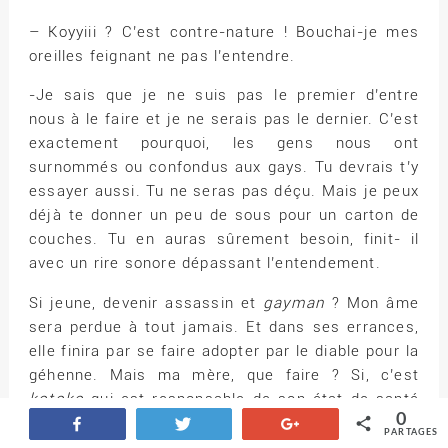
– Koyyiii ? C’est contre-nature ! Bouchai-je mes
oreilles feignant ne pas l’entendre.
-Je sais que je ne suis pas le premier d’entre
nous à le faire et je ne serais pas le dernier. C’est
exactement pourquoi, les gens nous ont
surnommés ou confondus aux gays. Tu devrais t’y
essayer aussi. Tu ne seras pas déçu. Mais je peux
déjà te donner un peu de sous pour un carton de
couches. Tu en auras sûrement besoin, finit- il
avec un rire sonore dépassant l’entendement.
Si jeune, devenir assassin et
gayman
? Mon âme
sera perdue à tout jamais. Et dans ses errances,
elle finira par se faire adopter par le diable pour la
géhenne. Mais ma mère, que faire ? Si, c’est
kotoko
qui est responsable de son état de santé
0
et de la mort d’Eline, ai-je alors même le choix ?
Partagez
Tweetez
+1
PARTAGES
Monologuai- je tout bas.