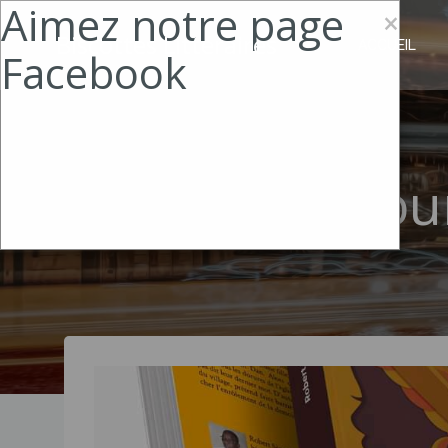
Aimez notre page
Aller
×
au
Biscottes Littéraires
ACCUEIL
Facebook
contenu
Jou