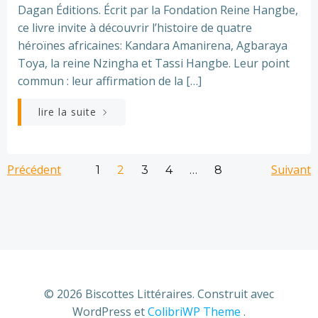
Dagan Éditions. Écrit par la Fondation Reine Hangbe,
ce livre invite à découvrir l’histoire de quatre
héroïnes africaines: Kandara Amanirena, Agbaraya
Toya, la reine Nzingha et Tassi Hangbe. Leur point
commun : leur affirmation de la […]
lire la suite
Navigation
Navigation
Nav
Précédent
Page
Page
Page
Page
Suivant
Page
1
2
3
4
…
8
des
des
de
articles
articles
art
© 2026 Biscottes Littéraires. Construit avec
WordPress et
ColibriWP Theme
.