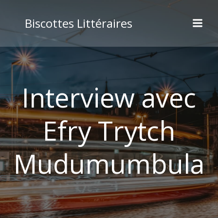
Aller
au
Biscottes Littéraires
contenu
Interview avec
Efry Trytch
Mudumumbula