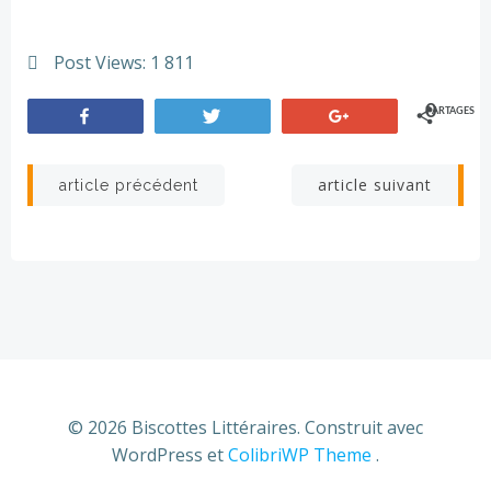
Post Views:
1 811
0
PARTAGES
Partagez
Tweetez
+1
Navigation
Navigation
article suivant
article précédent
de
de
l’article
l’article
© 2026 Biscottes Littéraires. Construit avec
WordPress et
ColibriWP Theme
.