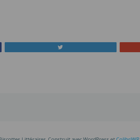
Tweetez
Navigation
de
l’article