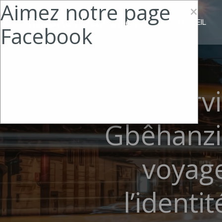
Aimez notre page
Aller
×
au
Biscottes Littéraires
ACCUEIL
Facebook
contenu
Interv
Gbêhanzi
voyage
l’identi