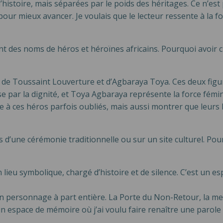
l’histoire, mais séparées par le poids des héritages. Ce n’es
pour mieux avancer. Je voulais que le lecteur ressente à la fo
des noms de héros et héroïnes africains. Pourquoi avoir cho
rés de Toussaint Louverture et d’Agbaraya Toya. Ces deux figu
e par la dignité, et Toya Agbaraya représente la force fémin
e à ces héros parfois oubliés, mais aussi montrer que leur
 d’une cérémonie traditionnelle ou sur un site culturel. Pou
n lieu symbolique, chargé d’histoire et de silence. C’est un 
un personnage à part entière. La Porte du Non-Retour, la me
 un espace de mémoire où j’ai voulu faire renaître une parole