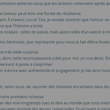
émotion aimeriez-vous que les lecteurs retiennent après avoi
que l’amour peut être une forme de résistance.
ment. À travers Lou et Téa, je voulais montrer que l’amour ne 
 que l’histoire a brisé.
es braises : celles du passé, mais aussi celles d’un avenir à 
ine béninoise, que représente pour vous le fait d’être finali
e très belle surprise.
 donc cette reconnaissance a été pour moi un vrai déclic. Êtr
encent à peine à s’exprimer.
inuer à écrire avec authenticité et engagement. Je me sens h
t, selon vous, de raconter des histoires enracinées dans les 
notre première richesse.
liter des voix longtemps tues et dire au monde que nous exis
aysages portent des leçons universelles. En écrivant à partir