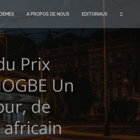
OÈMES
A PROPOS DE NOUS
EDITORIAUX
du Prix
TIOGBE Un
our, de
 africain