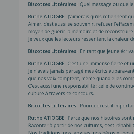
Biscottes Littéraires :
Quel message ou quelle 
Ruthe ATIOGBE
: J’aimerais qu’ils retiennent 
Aimer, c’est aussi se souvenir, refuser l’efface
moyen de guérir la mémoire et de reconstruire ce
Je veux que les lecteurs ressentent la chaleur d
Biscottes Littéraires :
En tant que jeune écriva
Ruthe ATIOGBE
: C’est une immense fierté et un
Je n’avais jamais partagé mes écrits auparavant,
que nos voix comptent, même quand elles comm
C’est aussi une responsabilité : celle de cont
culture à travers ce concours.
Biscottes Littéraires :
Pourquoi est-il importan
Ruthe ATIOGBE
: Parce que nos histoires sont 
Raconter à partir de nos cultures, c’est réhabi
Nos traditions, nos langues, nos héros et nos p