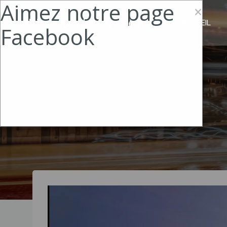
Aimez notre page
Aller
×
au
Biscottes Littéraires
ACCUEIL
Facebook
contenu