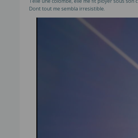
Telle une colombe, elle me fit ployer sous son 
Dont tout me sembla irresistible.