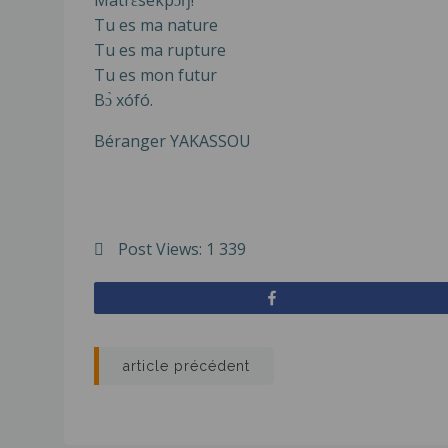
Mãtrɛsèkpɔŋ!
Tu es ma nature
Tu es ma rupture
Tu es mon futur
Bɔ̀ xófó.
Béranger YAKASSOU
Post Views:
1 339
Partagez
Navigation
article précédent
de