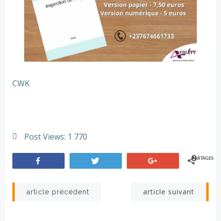
CWK
Post Views:
1 770
0
PARTAGES
Partagez
Tweetez
+1
Navigation
Navigation
article suivant
article précédent
de
de