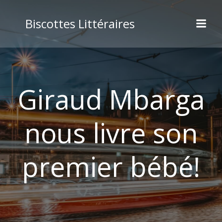
Aller
au
Biscottes Littéraires
contenu
Giraud Mbarga
nous livre son
premier bébé!