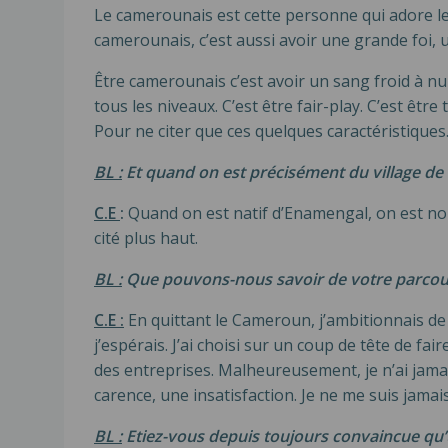
Le camerounais est cette personne qui adore les 
camerounais, c’est aussi avoir une grande foi, 
Être camerounais c’est avoir un sang froid à nul 
tous les niveaux. C’est être fair-play. C’est être
Pour ne citer que ces quelques caractéristique
BL :
Et quand on est précisément du village de
C.E
:
Quand on est natif d’Enamengal, on est noble
cité plus haut.
BL :
Que pouvons-nous savoir de votre parcou
C.E :
En quittant le Cameroun, j’ambitionnais de 
j’espérais. J’ai choisi sur un coup de tête de f
des entreprises. Malheureusement, je n’ai jamai
carence, une insatisfaction. Je ne me suis jama
BL :
Etiez-vous depuis toujours convaincue qu’u