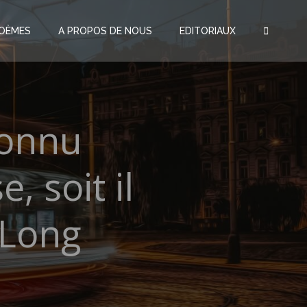
OÈMES
A PROPOS DE NOUS
EDITORIAUX
connu
, soit il
 ELong