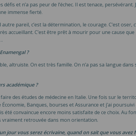
défis et n’a pas peur de l’échec. Il est tenace, persévérant. 
une immense fierté.
autre pareil, c’est la détermination, le courage. C’est oser, c
 très accueillant. C’est être prêt à mourir pour une cause que l
s…
 Enamengal ?
, altruiste. On est très famille. On n’a pas sa langue dans s
rs académique ?
faire des études de médecine en Italie. Une fois sur le terr
aire Économie, Banques, bourses et Assurance et j’ai poursuiv
s été convaincue encore moins satisfaite de ce choix. Au fon
is vraiment retrouvée dans mon orientation.
n jour vous serez écrivaine, quand on sait que vous avez 