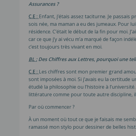
Assurances ?
C.E :
Enfant, j’étais assez taciturne. Je passais
sois née, ma maman a eu des jumeaux. Pour lui f
résidence. C’était le début de la fin pour moi. J
car ce que j’y ai vécu m’a marqué de façon indél
c’est toujours très vivant en moi.
BL :
Des Chiffres aux Lettres, pourquoi une tell
C.E :
Les chiffres sont mon premier grand amour.
sont imposées à moi. Si j’avais eu la certitude un
étudié la philosophie ou l’histoire à l’universit
littérature comme pour toute autre discipline, il
Par où commencer ?
À un moment où tout ce que je faisais me sembl
ramassé mon stylo pour dessiner de belles histoir