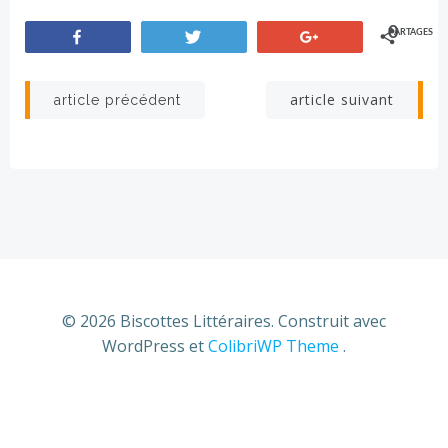
0
PARTAGES
Partagez
Tweetez
+1
Navigation
Navigation
article suivant
article précédent
de
de
l’article
l’article
© 2026 Biscottes Littéraires. Construit avec
WordPress et
ColibriWP Theme
.