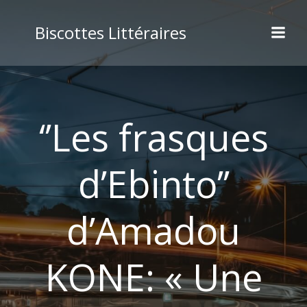
Aller
au
Biscottes Littéraires
contenu
‘’Les frasques
d’Ebinto’’
d’Amadou
KONE: « Une