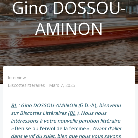
Gino DOSSOU-
AMINON
Interview
Biscotteslitteraires
-
Mars 7, 2025
BL
: Gino DOSSOU-AMINON
(
G.D.-A)
, bienvenu
sur Biscottes Littéraires
(BL
). Nous nous
intéressons à votre nouvelle parution littéraire
«
Denise ou l’envol de la femme
« . Avant d’aller
dans le vif du sujet, bien que nous vous savons