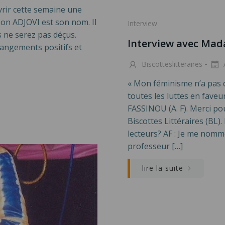
vrir cette semaine une
ison ADJOVI est son nom. Il
Interview
us ne serez pas déçus.
Interview avec Ma
hangements positifs et
-
Biscotteslitteraires
« Mon féminisme n’a pas d
toutes les luttes en fave
FASSINOU (A. F). Merci po
Biscottes Littéraires (BL
lecteurs? AF : Je me nom
professeur […]
lire la suite