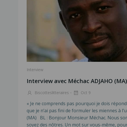
Interview
Interview avec Méchac ADJAHO (MA)
-
Biscotteslitteraires
Oct 9
« Je ne comprends pas pourquoi je dois répond
que je n’ai pas fini de formuler les miennes à 
(MA) BL : Bonjour Monsieur Méchac. Nous s
soyez des nôtres. Un mot sur vous-même, pou