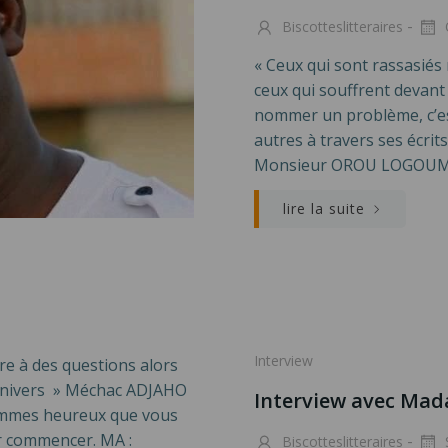
-
Biscotteslitteraires
« Ceux qui sont rassasiés 
ceux qui souffrent devant u
nommer un problème, c’est 
autres à travers ses éc
Monsieur OROU LOGOUMA
lire la suite
Interview
re à des questions alors
l’univers » Méchac ADJAHO
Interview avec Ma
ommes heureux que vous
r commencer. MA :
-
Biscotteslitteraires