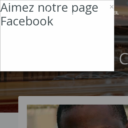
Aimez notre page
Aller
×
au
Biscottes Littéraires
ACCUEIL
Facebook
contenu
C