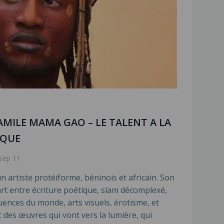
AMILE MAMA GAO – LE TALENT A LA
IQUE
Sep 11
 artiste protéiforme, béninois et africain. Son
art entre écriture poétique, slam décomplexé,
uences du monde, arts visuels, érotisme, et
ec des œuvres qui vont vers la lumière, qui