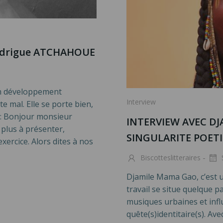
Rodrigue ATCHAHOUE
 un développement
Interview
e mal. Elle se porte bien,
: Bonjour monsieur
INTERVIEW AVEC DJ
plus à présenter,
SINGULARITE POET
exercice. Alors dites à nos
-
Biscotteslitteraires
Djamile Mama Gao, c’est un
travail se situe quelque p
musiques urbaines et infl
quête(s)identitaire(s). Av