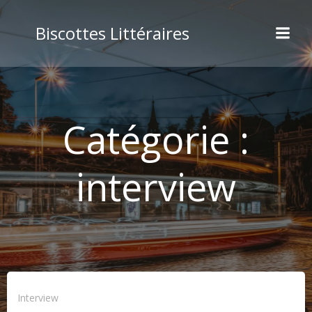
Aller
au
Biscottes Littéraires
contenu
Catégorie :
interview
Interview