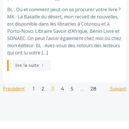
BL : Où et comment peut-on se procurer votre livre ?
MK : La Bataille du désert, mon recueil de nouvelles,
est disponible dans les librairies à Cotonou et à
Porto-Novo. Libraire Savoir d’Afrique, Bénin Livre et
SONAEC. On peut l’avoir également chez moi ou chez
mon éditeur. BL : Avez-vous des retours des lecteurs
qui ont lu votre […]
lire la suite
Navigation
Navigation
Nav
Précédent
Page
Page
Page
Page
Page
Suivant
Page
1
2
3
4
5
…
28
des
des
de
articles
articles
art